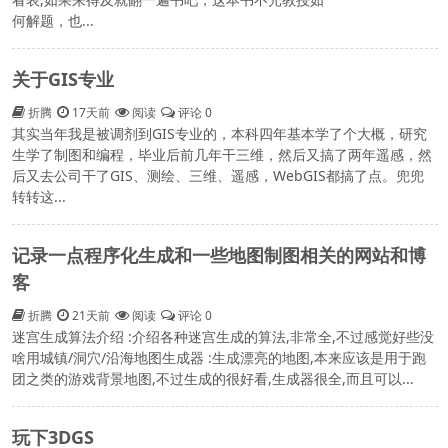
何解题，也...
关于GIS专业
折腾
17天前
阅读
评论 0
其实当年我是被调剂到GIS专业的，本科四年基本学了个大概，研究
生学了制图和编程，毕业后前几年干三维，然后又搞了两年遥感，然
后又去公司干了GIS、测绘、三维、遥感，WebGIS都搞了点。兜兜
转转这...
记录一点程序化生成和一些地图制图相关的网站和博
客
折腾
21天前
阅读
评论 0
迷宫生成算法介绍 :介绍各种迷宫生成的算法,非常全,不过感觉好些没
啥用城镇/洞穴/沿海地图生成器 :生成漂亮的地图,本来应该是用于跑
团之类的游戏背景地图,不过生成的很好看,生成器很全,而且可以...
玩下3DGS