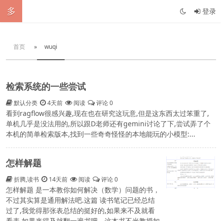
多
登录
首页
»
wuqi
检索系统的一些尝试
默认分类
4天前
阅读
评论 0
看到ragflow很感兴趣,现在也在研究这玩意,但是这东西太过笨重了,
单机几乎是没法用的,所以跟D老师还有gemini讨论了下,尝试弄了个
本机的简单检索版本,找到一些奇奇怪怪的本地能玩的小模型:...
怎样解题
折腾
,
读书
14天前
阅读
评论 0
怎样解题 是一本教你如何解决（数学）问题的书，
不过其实算是通用解法吧.这篇 读书笔记已经总结
过了,我觉得那张表总结的挺好的,如果来不及就看
看表,如果来得及就翻一遍书吧，这本书不光教授如