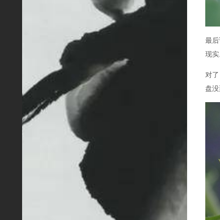
最后
现实
对了
盘没