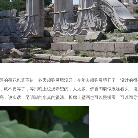
园的荷花也算不错，冬天须弥灵境没开，今年去须弥灵境开了，设计的很
，就不要等了，等到晚上也没希望的，人太多。佛香阁貌似没啥看头，塔
亮，说实话，昆明湖的水真的很清。长廊上壁画也可以慢慢看，可以蹭导