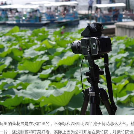
院里的荷花展是在水缸里的，不像颐和园/圆明园半池子荷花那么大气。
一片，还没睡莲和荇菜好看。实际上因为公司开始在紫竹院，对紫竹院也