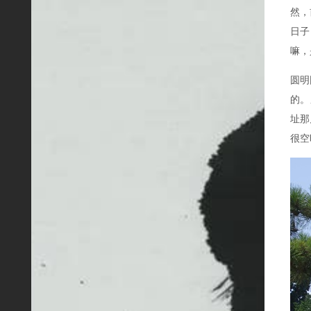
然，
日子
嘛，
圆明
的。
址那
很空