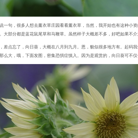
说一句，很多人想去薰衣草庄园看看薰衣草，当然，我开始也有这种小资
。大部分都是蓝花鼠尾草和马鞭草。虽然样子大概差不多，好吧如果不介
，差点忘了，向日葵，大概在八月到九月。恩，貌似很多地方有。起码我
那么大，哦，下面发图，密集恐惧症慎入。因为是观赏的，向日葵可不仅