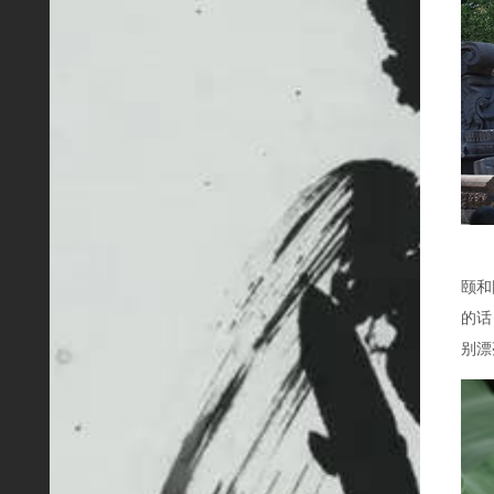
颐和
的话
别漂