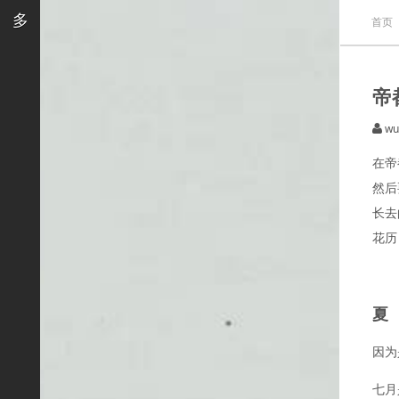
多
首页
帝
wu
在帝
然后
长去
花历
夏
因为
七月