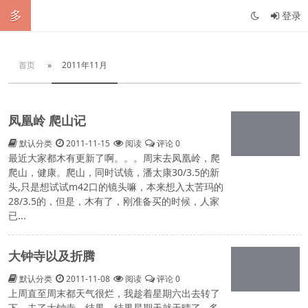
多
登录
首页
»
2011年11月
凤凰岭 爬山记
默认分类
2011-11-15
阅读
评论 0
最近大家都木有更新了啊。。。周末去凤凰岭，爬
爬山，健康。爬山，同时试镜，潘太康30/3.5的新
头,只是想试试m42口的镜头嘛，本来想入太苦玛的
28/3.5的，但是，木有了，刚准备买的时候，人家
已...
大钟寺以及折腾
默认分类
2011-11-08
阅读
评论 0
上周直至周末都天气很烂，我趁着星期六出去转了
下，去了大钟寺，结果，结果星期天就天晴了...多